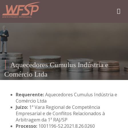
Aquecedores Cumulus Indústria e
Comércio Ltda
Requerente:
Aquecedores Cumulus Indústria e
Comércio Ltda
Juízo:
1ª Vara Regional de Competência
Empresarial e de Conflitos Relacionados à
Arbitragem da 1ª RAJ/SP
Processo:
1001196-52.2021.8.26.0260