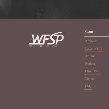
Menu
A WSFP
Cases WSFP
Artigos
Notícias
Link Úteis
Contato
FAQ