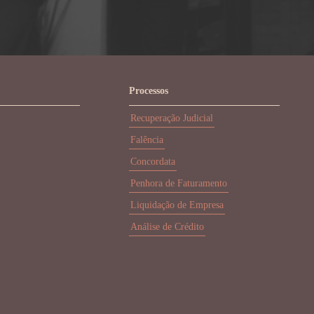
Processos
Recuperação Judicial
Falência
Concordata
Penhora de Faturamento
Liquidação de Empresa
Análise de Crédito