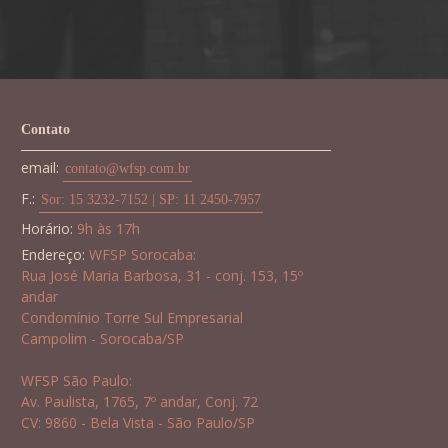
Contato
email:
contato@wfsp.com.br
F.:
Sor: 15 3232-7152 | SP: 11 2450-7957
Horário:
9h às 17h
Endereço:
WFSP Sorocaba:
Rua José Maria Barbosa, 31 - conj. 153, 15º
andar
Condomínio Torre Sul Empresarial
Campolim - Sorocaba/SP
WFSP São Paulo:
Av. Paulista, 1765, 7º andar, Conj. 72
CV: 9860 - Bela Vista - São Paulo/SP