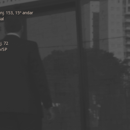
nj. 153, 15º andar
al
j. 72
o/SP