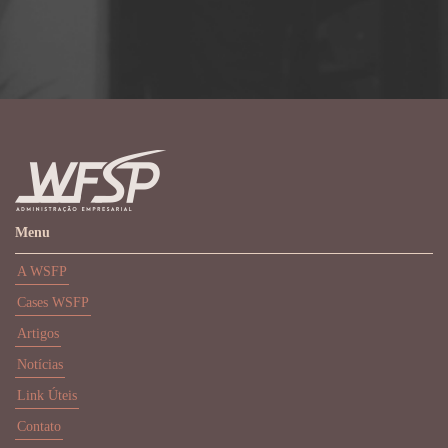
Menu
A WSFP
Cases WSFP
Artigos
Notícias
Link Úteis
Contato