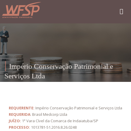
Império Conservação Patrimonial e
Serviços Ltda
REQUERENTE:
Império Conservação Patrimonial e Serviços Ltda
REQUERIDA
: Brasil Medcorp Ltda
JUÍZO:
1ª Vara Cível da Comarca de Indaiatuba/SP
PROCESSO:
1013781-51.2016.8.26.0248