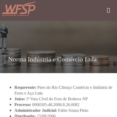
Norma Indústria e Comércio Ltda
Requerente:
Pires do Rio Cibraço Comércio e Indústria de
Ferro e Aço Ltda
Juízo:
1ª Vara Cível do Foro de Boituva /SP
Processo:
0006505-48.2006.8.26.0082
Administrador Judicial:
Fabio Souza Pinto
Distribuído:
15/09/2006