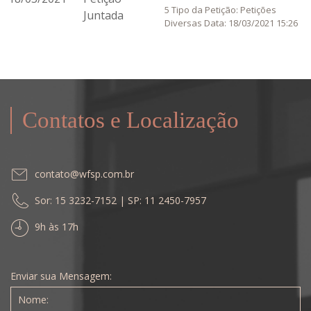
5 Tipo da Petição: Petições
Juntada
Diversas Data: 18/03/2021 15:26
Contatos e Localização
contato@wfsp.com.br
Sor: 15 3232-7152 | SP: 11 2450-7957
9h às 17h
Enviar sua Mensagem: