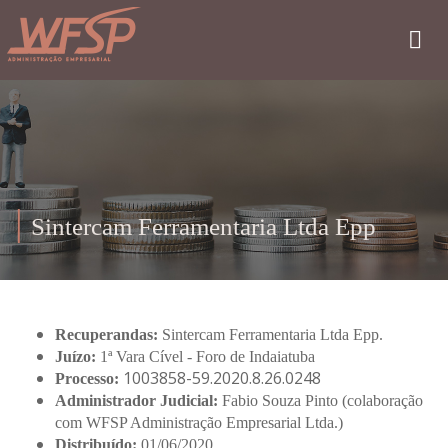
Sintercam Ferramentaria Ltda Epp
Recuperandas:
Sintercam Ferramentaria Ltda Epp.
Juízo:
1ª Vara Cível - Foro de Indaiatuba
1003858-59.2020.8.26.0248
Processo:
Administrador Judicial:
Fabio Souza Pinto (colaboração
com WFSP Administração Empresarial Ltda.)
Distribuído:
01/06/2020