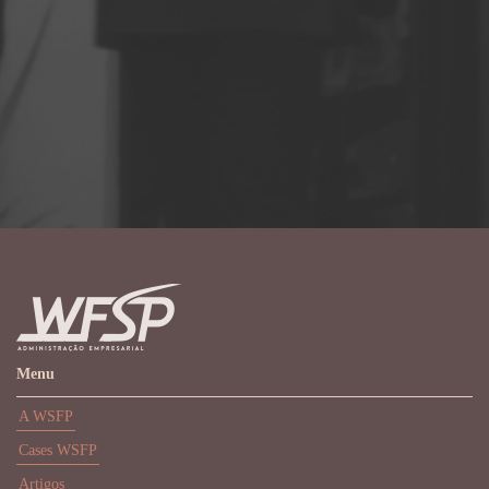
Menu
A WSFP
Cases WSFP
Artigos