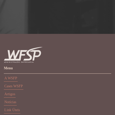
Menu
A WSFP
Cases WSFP
Artigos
Notícias
Link Úteis