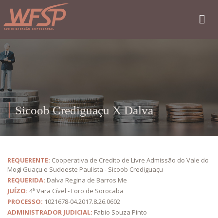
Sicoob Crediguaçu X Dalva
REQUERENTE:
Cooperativa de Credito de Livre Admissão do Vale do
Mogi Guaçu e Sudoeste Paulista - Sicoob Crediguaçu
REQUERIDA:
Dalva Regina de Barros Me
JUÍZO:
4ª Vara Cível - Foro de Sorocaba
PROCESSO:
1021678-04.2017.8.26.0602
ADMINISTRADOR JUDICIAL:
Fabio Souza Pinto