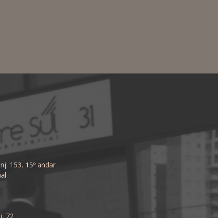
nj. 153, 15º andar
al
j. 72