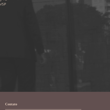
o/SP
Contato