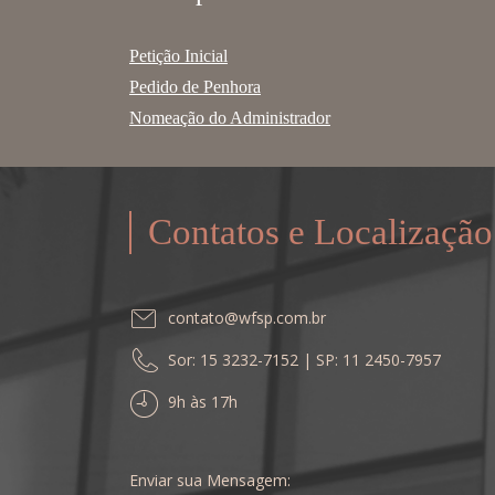
Petição Inicial
Pedido de Penhora
Nomeação do Administrador
Contatos e Localização
contato@wfsp.com.br
Sor: 15 3232-7152 | SP: 11 2450-7957
9h às 17h
Enviar sua Mensagem: