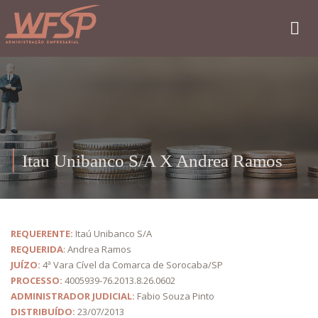
Itau Unibanco S/A X Andrea Ramos
REQUERENTE:
Itaú Unibanco S/A
REQUERIDA
: Andrea Ramos
JUÍZO:
4ª Vara Cível da Comarca de Sorocaba/SP
PROCESSO:
4005939-76.2013.8.26.0602
ADMINISTRADOR JUDICIAL:
Fabio Souza Pinto
DISTRIBUÍDO:
23/07/2013